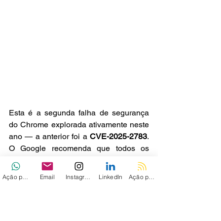
Esta é a segunda falha de segurança 
do Chrome explorada ativamente neste 
ano — a anterior foi a 
CVE-2025-2783
. 
O Google recomenda que todos os 
usuários atualizem imediatamente o 
navegador para as versões 
Ação personalizada
Email
Instagram
LinkedIn
Ação personalizada 2
136.0.7103.113 ou .114 no Windows e 
macOS
, e 
136.0.7103.113 no Linux
. 
Usuários de navegadores baseados no 
Chromium, como 
Microsoft Edge, 