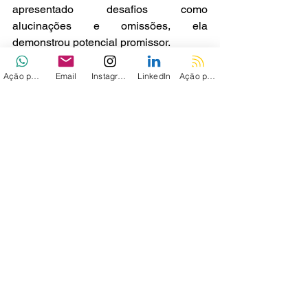
apresentado desafios como 
alucinações e omissões, ela 
demonstrou potencial promissor.
A Fortinet informou que seus clientes já 
Ação personalizada
Email
Instagram
LinkedIn
Ação personalizada 2
estão protegidos contra essa ameaça 
por meio do serviço FortiGuard 
AntiVirus, que detecta o malware como 
ELF/Sshdinjector.A!tr e 
Linux/Agent.ACQ!tr.
A empresa também compartilhou 
hashes das amostras do malware no 
VirusTotal para facilitar sua 
identificação e mitigação[
1
, 
2
, 
3
] .
Via - 
BC