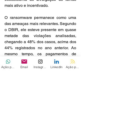
mais ativo e incentivado.
O ransomware permanece como uma 
das ameaças mais relevantes. Segundo 
o DBIR, ele esteve presente em quase 
metade das violações analisadas, 
chegando a 48% dos casos, acima dos 
44% registrados no ano anterior. Ao 
mesmo tempo, os pagamentos de 
resgate caíram: 69% das vítimas não 
pagaram.
Ação personalizada
Email
Instagram
LinkedIn
Ação personalizada 2
Essa redução nos pagamentos tem 
levado grupos de ransomware a ajustar 
seus modelos de extorsão. Aparna 
Rayasam, CEO da Atsign, afirmou que, 
como muitas vítimas já não pagam por 
chaves de descriptografia, os invasores 