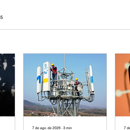
25
7 de ago. de 2026
∙
3
min
7 d