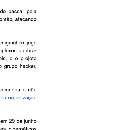
o passar pela 
orsão, atacando 
nigmático jogo 
mplexos quebra-
s, e o projeto 
 grupo hacker, 
ediondos e não 
 da organização 
em 29 de junho 
 cibernéticos 