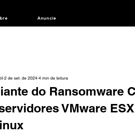
bre
Anuncie
il
2 de set. de 2024
4 min de leitura
riante do Ransomware C
 servidores VMware ESX
inux