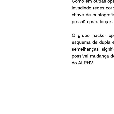
Como em outras oper
invadindo redes corp
chave de criptogra
pressão para forçar 
O grupo hacker op
esquema de dupla ex
semelhanças signi
possível mudança de
do ALPHV.