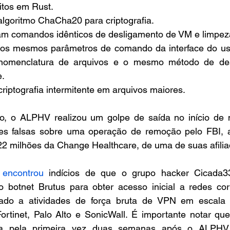
tos em Rust.
goritmo ChaCha20 para criptografia.
 comandos idênticos de desligamento de VM e limpez
 os mesmos parâmetros de comando da interface do us
omenclatura de arquivos e o mesmo método de descr
e.
iptografia intermitente em arquivos maiores.
to, o ALPHV realizou um golpe de saída no início de 
es falsas sobre uma operação de remoção pelo FBI, 
 milhões da Change Healthcare, de uma de suas afilia
encontrou
 indícios de que o grupo hacker Cicada33
 o botnet Brutus para obter acesso inicial a redes cor
iado a atividades de força bruta de VPN em escala g
Fortinet, Palo Alto e SonicWall. É importante notar que
ada pela primeira vez duas semanas após o ALPHV 