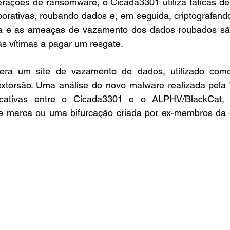
ações de ransomware, o Cicada3301 utiliza táticas de d
orativas, roubando dados e, em seguida, criptografando 
fia e as ameaças de vazamento dos dados roubados s
as vítimas a pagar um resgate.
era um site de vazamento de dados, utilizado como
torsão. Uma análise do novo malware realizada pela T
ficativas entre o Cicada3301 e o ALPHV/BlackCat, 
 marca ou uma bifurcação criada por ex-membros da eq