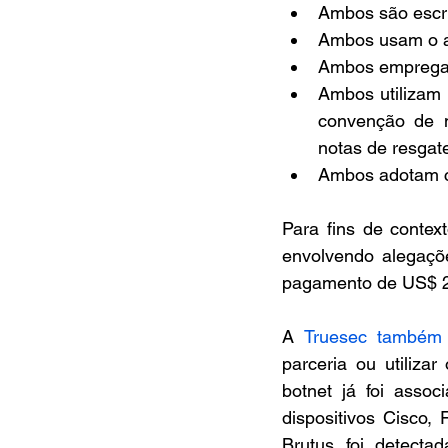
Ambos são escri
Ambos usam o al
Ambos empregam
Ambos utilizam
convenção de n
notas de resgat
Ambos adotam cr
Para fins de contex
envolvendo alegaçõ
pagamento de US$ 22
A 
Truesec também 
parceria ou utilizar
botnet já foi assoc
dispositivos Cisco, 
Brutus foi detect