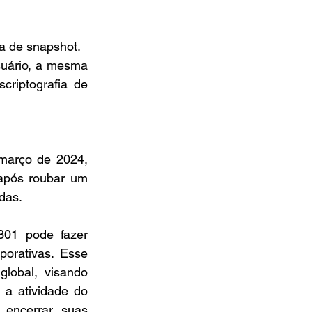
a de snapshot.
uário, a mesma 
iptografia de 
março de 2024, 
após roubar um 
das.
01 pode fazer 
porativas. Esse 
lobal, visando 
 a atividade do 
encerrar suas 