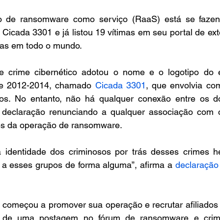
 de ransomware como serviço (RaaS) está se fazend
 Cicada 3301 e já listou 19 vítimas em seu portal de ext
as em todo o mundo.
 crime cibernético adotou o nome e o logotipo do e
de 2012-2014, chamado 
Cicada 3301
, que envolvia co
cos. No entanto, não há qualquer conexão entre os doi
 declaração renunciando a qualquer associação com o
s da operação de ransomware.
identidade dos criminosos por trás desses crimes h
a esses grupos de forma alguma”, afirma a 
declaração
omeçou a promover sua operação e recrutar afiliados 
 de uma postagem no fórum de ransomware e crimes