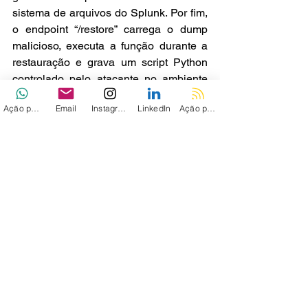
sistema de arquivos do Splunk. Por fim, 
o endpoint “/restore” carrega o dump 
malicioso, executa a função durante a 
restauração e grava um script Python 
controlado pelo atacante no ambiente 
do Splunk.
Ação personalizada
Email
Instagram
LinkedIn
Ação personalizada 2
Até o momento, não há evidências de 
exploração ativa da falha em ataques 
reais. No entanto, a divulgação dos 
detalhes técnicos aumenta o risco de 
tentativas oportunistas por parte de 
invasores, especialmente contra 
instâncias expostas ou acessíveis pela 
rede.
Organizações que utilizam Splunk 
Enterprise devem priorizar a aplicação 