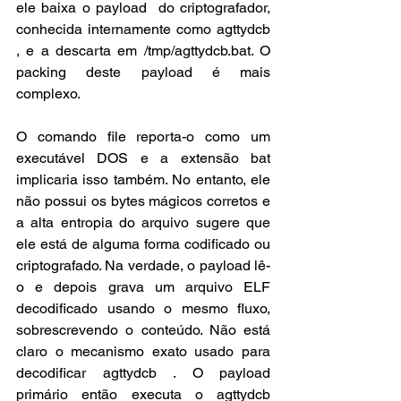
ele baixa o payload  do criptografador, 
conhecida internamente como agttydcb 
, e a descarta em /tmp/agttydcb.bat. O 
packing deste payload é mais 
complexo. 
O comando file reporta-o como um 
executável DOS e a extensão bat 
implicaria isso também. No entanto, ele 
não possui os bytes mágicos corretos e 
a alta entropia do arquivo sugere que 
ele está de alguma forma codificado ou 
criptografado. Na verdade, o payload lê-
o e depois grava um arquivo ELF 
decodificado usando o mesmo fluxo, 
sobrescrevendo o conteúdo. Não está 
claro o mecanismo exato usado para 
decodificar agttydcb . O payload 
primário então executa o agttydcb 