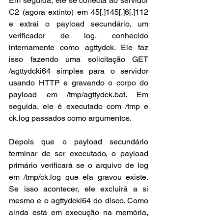
Em seguida, ele se conecta ao servidor 
C2 (agora extinto) em 45[.]145[.]6[.]112 
e extrai o payload secundário, um 
verificador de log, conhecido 
internamente como agttydck. Ele faz 
isso fazendo uma solicitação GET 
/agttydcki64 simples para o servidor 
usando HTTP e gravando o corpo do 
payload em /tmp/agttydck.bat. Em 
seguida, ele é executado com /tmp e 
ck.log passados como argumentos.
Depois que o payload secundário 
terminar de ser executado, o payload 
primário verificará se o arquivo de log 
em /tmp/ck.log que ela gravou existe. 
Se isso acontecer, ele excluirá a si 
mesmo e o agttydcki64 do disco. Como 
ainda está em execução na memória, 