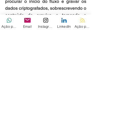
procurar o início do fluxo e gravar os 
dados criptografados, sobrescrevendo o 
conteúdo do arquivo e tornando o 
arquivo totalmente criptografado. Em 
Ação personalizada
Email
Instagram
LinkedIn
Ação personalizada 2
seguida, ele renomeia o arquivo para 
ter a extensão .L0CK3D . Reescrever o 
mesmo arquivo em vez de criar um 
novo arquivo e excluir o antigo é útil no 
Linux, pois os diretórios podem ser 
configurados apenas para anexar, 
evitando a exclusão total dos arquivos. 
Reescrever o arquivo também pode 
reescrever os dados no 
armazenamento subjacente, tornando a 
recuperação com análise forense 
avançada também impossível.
2290  openat(AT_FDCWD, 