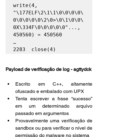
write(4, 
"\177ELF\2\1\1\0\0\0\0\
0\0\0\0\0\2\0>\0\1\0\0\
0X\334F\0\0\0\0\0"..., 
450560) = 450560

…

2283  close(4)       
Payload de verificação de log - agttydck
Escrito em C++, altamente 
ofuscado e embalado com UPX
Tenta escrever a frase “sucesso” 
em um determinado arquivo 
passado em argumentos
Provavelmente uma verificação de 
sandbox ou para verificar o nível de 
permissão do malware no sistema