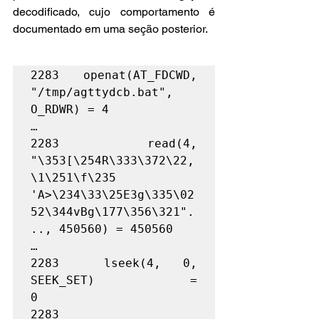
decodificado, cujo comportamento é 
documentado em uma seção posterior.
2283  openat(AT_FDCWD, 
"/tmp/agttydcb.bat", 
O_RDWR) = 4

…

2283  read(4, 
"\353[\254R\333\372\22,
\1\251\f\235 
'A>\234\33\25E3g\335\02
52\344vBg\177\356\321".
.., 450560) = 450560

…

2283  lseek(4, 0, 
SEEK_SET)             = 
0

2283 
