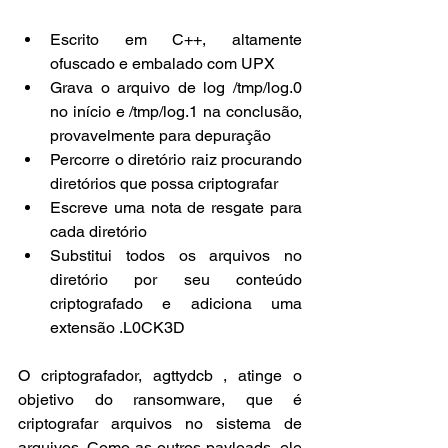
Escrito em C++, altamente 
ofuscado e embalado com UPX
Grava o arquivo de log /tmp/log.0 
no início e /tmp/log.1 na conclusão, 
provavelmente para depuração
Percorre o diretório raiz procurando 
diretórios que possa criptografar
Escreve uma nota de resgate para 
cada diretório
Substitui todos os arquivos no 
diretório por seu conteúdo 
criptografado e adiciona uma 
extensão .L0CK3D
O criptografador, agttydcb , atinge o 
objetivo do ransomware, que é 
criptografar arquivos no sistema de 
arquivos. Como as outros payloads, ele 