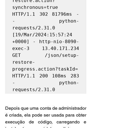
restore.action?
synchronous=true 
HTTP/1.1 302 81796ms - 
- python-
requests/2.31.0

[19/Mar/2024:15:57:24 
+0000] - http-nio-8090-
exec-3 13.40.171.234 
GET /json/setup-
restore-
progress.action?taskId= 
HTTP/1.1 200 108ms 283 
- python-
requests/2.31.0
Depois que uma conta de administrador 
é criada, ela pode ser usada para obter 
execução de código, carregando e 