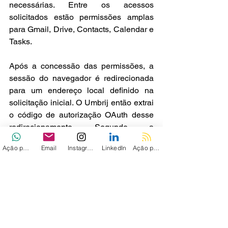
necessárias. Entre os acessos 
solicitados estão permissões amplas 
para Gmail, Drive, Contacts, Calendar e 
Tasks.
Após a concessão das permissões, a 
sessão do navegador é redirecionada 
para um endereço local definido na 
solicitação inicial. O Umbrij então extrai 
o código de autorização OAuth desse 
redirecionamento. Segundo a 
Kaspersky, o malware registra suas 
Ação personalizada
Email
Instagram
LinkedIn
Ação personalizada 2
ações em detalhes e salva tudo em um 
arquivo de log, incluindo o código de 
autorização obtido. Posteriormente, o 
operador exfiltra esse arquivo do host 
comprometido.
Com o código de autorização em mãos, 