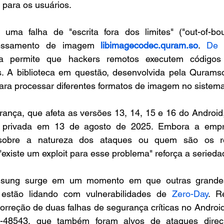
o para os usuários.
 uma falha de "escrita fora dos limites" ("out-of-bou
cessamento de imagem 
libimagecodec.quram.so
. 
De 
a permite que hackers remotos executem códigos a
os. A biblioteca em questão, desenvolvida pela Quramso
para processar diferentes formatos de imagem no sistema
nça, que afeta as versões 13, 14, 15 e 16 do Android, 
privada em 13 de agosto de 2025. Embora a empr
 sobre a natureza dos ataques ou quem são os re
existe um exploit para esse problema" reforça a seried
sung surge em um momento em que outras grandes
estão lidando com vulnerabilidades de 
Zero-Day
. R
orreção de duas falhas de segurança críticas no Androi
48543, que também foram alvos de ataques direci