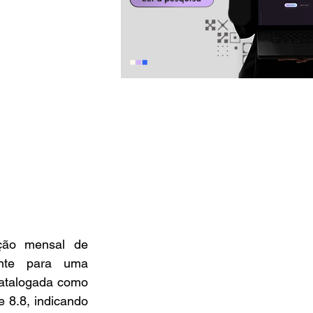
ção mensal de 
nte para uma 
vulnerabilidade de dia zero já explorada em ataques cibernéticos. A falha, catalogada como 
 8.8, indicando 