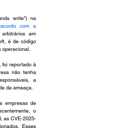
nds write") na 
acordo com a 
rbitrários em 
ft, é de código 
 operacional.
foi reportado à 
esa não tenha 
sponsáveis, a 
ade da ameaça.
 empresas de 
ecentemente, o 
d, as CVE-2025-
onados. Esses 