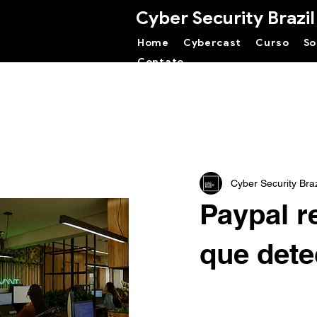
Cyber Security Brazil
Home
Cybercast
Curso
So
Contato
Cyber Security Braz
Paypal r
que dete