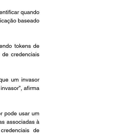
tificar quando 
icação baseado 
endo tokens de 
de credenciais 
que um invasor 
nvasor”, afirma 
r pode usar um 
as associadas à 
redenciais de 