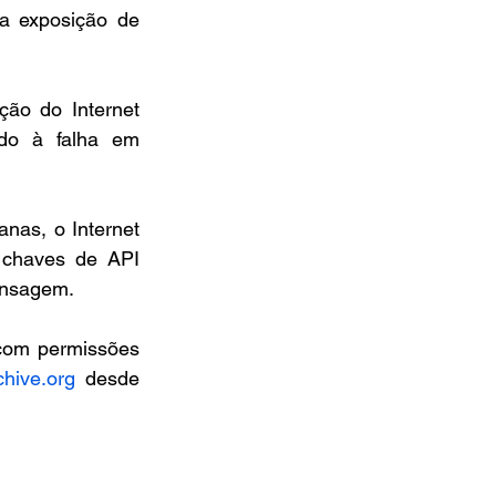
a exposição de 
ão do Internet 
do à falha em 
as, o Internet 
 chaves de API 
ensagem.
com permissões 
chive.org
 desde 