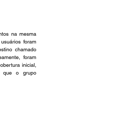
intos na mesma 
usuários foram 
stino chamado 
amente, foram 
rtura inicial, 
 que o grupo 