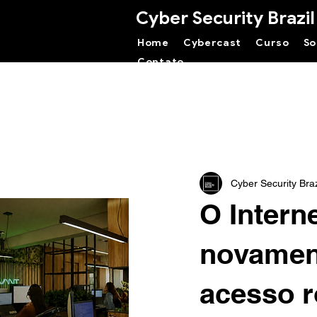
Cyber Security Brazil
Home
Cybercast
Curso
So
Contato
Cyber Security Braz
O Intern
novament
acesso 