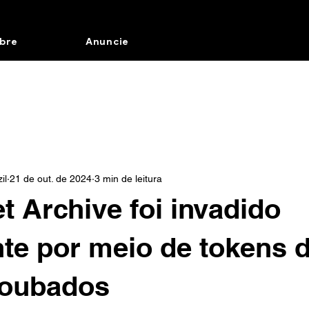
bre
Anuncie
il
21 de out. de 2024
3 min de leitura
et Archive foi invadido
e por meio de tokens 
roubados