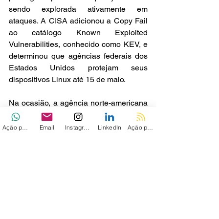
sendo explorada ativamente em 
ataques. A CISA adicionou a Copy Fail 
ao catálogo Known Exploited 
Vulnerabilities, conhecido como KEV, e 
determinou que agências federais dos 
Estados Unidos protejam seus 
dispositivos Linux até 15 de maio.
Na ocasião, a agência norte-americana 
alertou que esse tipo de 
vulnerabilidade é um vetor frequente 
Ação personalizada
Email
Instagram
LinkedIn
Ação personalizada 2
usado por hackers e representa riscos 
significativos para ambientes federais. 
A recomendação foi aplicar as 
mitigações conforme orientação dos 
fornecedores, seguir as diretrizes 
aplicáveis para serviços em nuvem ou 
interromper o uso do produto caso não 