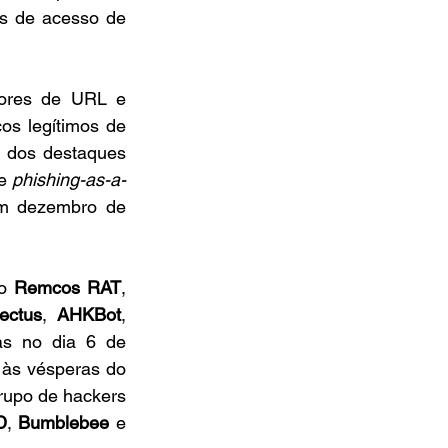
s de acesso de 
ores de URL e 
s legítimos de 
 dos destaques 
e 
phishing-as-a-
em dezembro de 
o 
Remcos RAT
, 
ectus
, 
AHKBot
, 
 no dia 6 de 
às vésperas do 
período de declaração do imposto de renda. Essa atividade foi atribuída ao grupo de hackers 
D
, 
Bumblebee
 e 