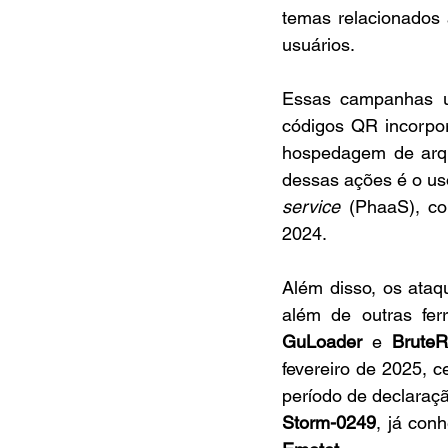
temas relacionados 
usuários.
Essas campanhas u
códigos QR incorpor
hospedagem de arqui
dessas ações é o us
service
 (PhaaS), c
2024.
Além disso, os ataq
além de outras fe
GuLoader
 e 
BruteR
fevereiro de 2025, 
Storm-0249
, já con