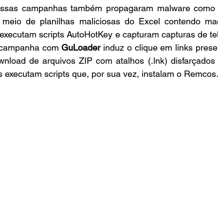
dessas campanhas também propagaram malware como
r meio de planilhas maliciosas do Excel contendo ma
executam scripts AutoHotKey e capturam capturas de tela
 campanha com 
GuLoader
 induz o clique em links pres
nload de arquivos ZIP com atalhos (.lnk) disfarçados
os executam scripts que, por sua vez, instalam o Remcos