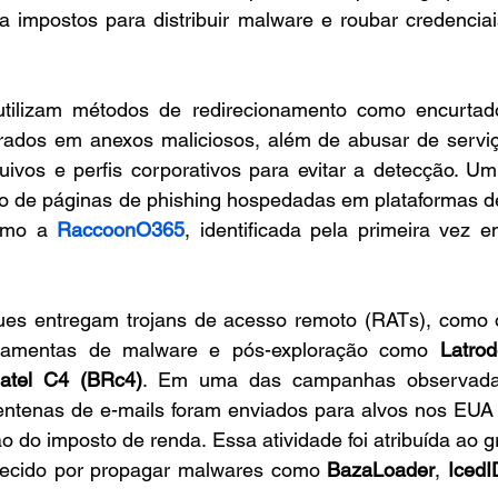
a impostos para distribuir malware e roubar credenciai
tilizam métodos de redirecionamento como encurtad
ados em anexos maliciosos, além de abusar de serviço
vos e perfis corporativos para evitar a detecção. Um
o de páginas de phishing hospedadas em plataformas d
omo a 
RaccoonO365
, identificada pela primeira vez 
ues entregam trojans de acesso remoto (RATs), como 
rramentas de malware e pós-exploração como 
Latrod
atel C4 (BRc4)
. Em uma das campanhas observadas
centenas de e-mails foram enviados para alvos nos EUA 
hecido por propagar malwares como 
BazaLoader
, 
IcedI