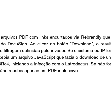
rquivos PDF com links encurtados via Rebrandly que 
 do DocuSign. Ao clicar no botão "Download", o result
 filtragem definidas pelo invasor. Se o sistema ou IP fo
ecebia um arquivo JavaScript que fazia o download de um
Rc4, iniciando a infecção com o Latrodectus. Se não fo
usuário recebia apenas um PDF inofensivo.