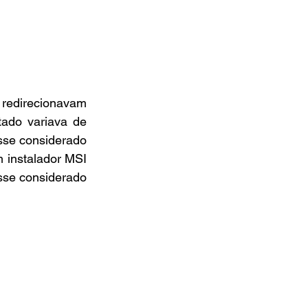
redirecionavam 
ado variava de 
sse considerado 
 instalador MSI 
sse considerado 