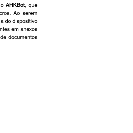
 o 
AHKBot
, que 
cros. Ao serem 
 do dispositivo 
entes em anexos 
 de documentos 
.