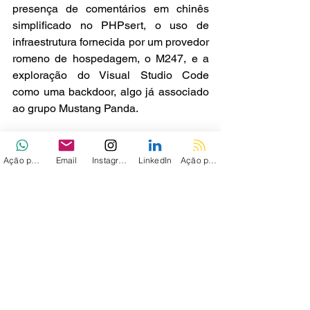
presença de comentários em chinês 
simplificado no PHPsert, o uso de 
infraestrutura fornecida por um provedor 
romeno de hospedagem, o M247, e a 
exploração do Visual Studio Code 
como uma backdoor, algo já associado 
ao grupo Mustang Panda.
A investigação também revelou que os 
operadores eram mais ativos nas redes 
Ação personalizada
Email
Instagram
LinkedIn
Ação personalizada 2
das organizações-alvo durante o 
horário comercial típico da China, 
geralmente entre 9h e 21h no horário de 
Pequim.
"A campanha destaca a natureza 
estratégica dessa ameaça, pois 
comprometer organizações que 
fornecem dados, infraestrutura e 