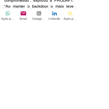
comprometido”, explicou a PRODAFT. 
“Ao manter o backdoor o mais leve 
possível, eles reduzem o risco de 
detecção e mantêm a flexibilidade para 
Ação personalizada
Email
Instagram
LinkedIn
Ação personalizada 2
executar outras atividades maliciosas 
posteriormente.”
Via - 
THN
Ver tudo
Posts recentes