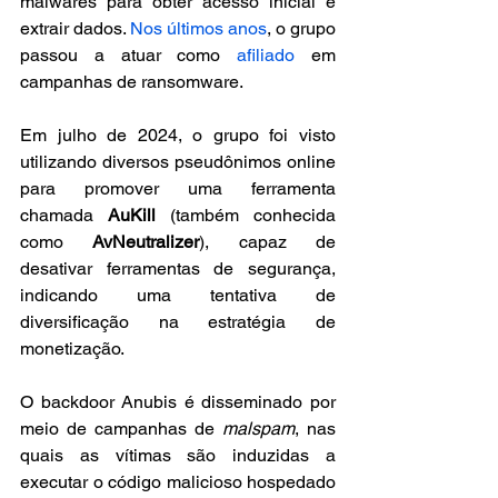
malwares para obter acesso inicial e 
extrair dados. 
Nos últimos anos
, o grupo 
passou a atuar como 
afiliado
 em 
campanhas de ransomware.
Em julho de 2024, o grupo foi visto 
utilizando diversos pseudônimos online 
para promover uma ferramenta 
chamada 
AuKill
 (também conhecida 
como 
AvNeutralizer
), capaz de 
desativar ferramentas de segurança, 
indicando uma tentativa de 
diversificação na estratégia de 
monetização.
O backdoor Anubis é disseminado por 
meio de campanhas de 
malspam
, nas 
quais as vítimas são induzidas a 
executar o código malicioso hospedado 