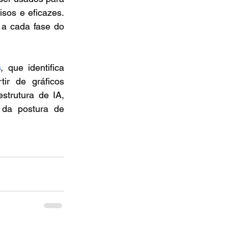
sos e eficazes. 
 a cada fase do 
s
, que identifica 
ir de gráficos 
trutura de IA, 
da postura de 