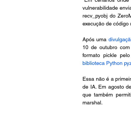
vulnerabilidade env
recv_pyobj do ZeroM
execução de código 
Após uma 
divulgaç
10 de outubro com
biblioteca Python p
Essa não é a primeir
de IA. Em agosto de
que também permiti
marshal.