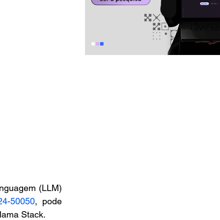
inguagem (LLM) 
24-50050
, pode 
Llama Stack.