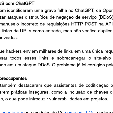
DoS com ChatGPT
m identificaram uma grave falha no ChatGPT, da OpenA
zar ataques distribuídos de negação de serviço (DDoS) 
 manuseio incorreto de requisições HTTP POST na API
listas de URLs como entrada, mas não verifica duplicat
enviados.
ue hackers enviem milhares de links em uma única requi
sar todos esses links e sobrecarregar o site-alvo
ando em um ataque DDoS. O problema já foi corrigido pe
 preocupantes
 também destacaram que assistentes de codificação 
rem práticas inseguras, como a inclusão de chaves d
o, o que pode introduzir vulnerabilidades em projetos.
s apontaram
 que modelos de IA, 
como os LLMs
, podem 