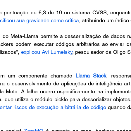
a pontuação de 6,3 de 10 no sistema CVSS, enquanto
sificou sua gravidade como crítica
, atribuindo um índice 
l do Meta-Llama permite a desserialização de dados não
ackers podem executar códigos arbitrários ao enviar da
izados", 
explicou Avi Lumelsky
, pesquisador da Oligo S
em um componente chamado 
Llama Stack
, responsá
a o desenvolvimento de aplicações de inteligência artifi
a Meta. A falha ocorre especificamente na implement
, que utiliza o módulo pickle para desserializar objetos.
ntar riscos de execução arbitrária de código
 quando da
o socket 
ZeroMQ
 é exposto na rede, hackers podem