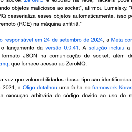
iando objetos maliciosos ao socket", afirmou Lumelsky.
Q desserializa esses objetos automaticamente, isso po
remoto (RCE) na máquina anfitriã."
ão responsável em 24 de setembro de 2024
, a 
Meta cor
 o lançamento da 
versão 0.0.41
. A 
solução incluiu
 a 
yzmq
, que fornece acesso ao ZeroMQ.
a vez que vulnerabilidades desse tipo são identificada
 2024, a 
Oligo detalhou
 uma falha no 
framework Kera
a execução arbitrária de código devido ao uso do m