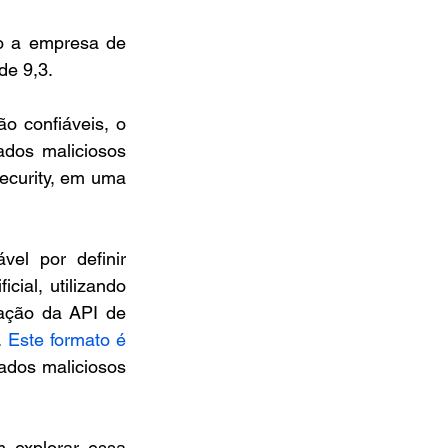
 a empresa de 
de 9,3.
 confiáveis, o 
dos maliciosos 
ecurity, em uma 
vel por definir 
cial, utilizando 
ação da API de 
 
Este formato é 
dos maliciosos 
 explorar essa 