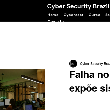
Cyber Security Brazil
Home
Cybercast
Curso
So
Contato
Cyber Security Braz
Falha n
expõe si