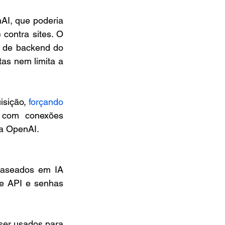
I, que poderia 
contra sites. O 
 de backend do 
as nem limita a 
sição, 
forçando 
 com conexões 
la OpenAI.
baseados em IA 
e API e senhas 
ser usados para 