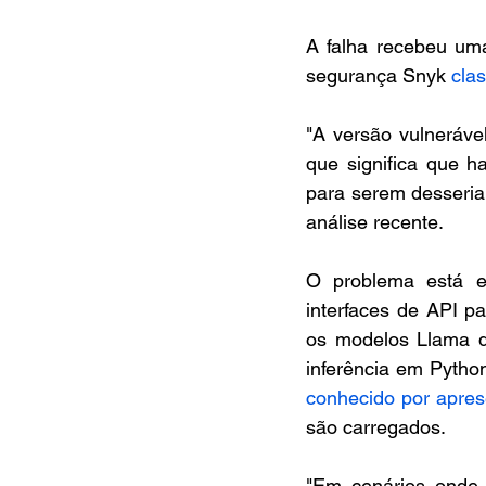
A falha recebeu um
segurança Snyk 
clas
"A versão vulneráve
que significa que h
para serem desserial
análise recente.
O problema está 
interfaces de API par
os modelos Llama d
inferência em Python
conhecido por aprese
são carregados.
"Em cenários onde 