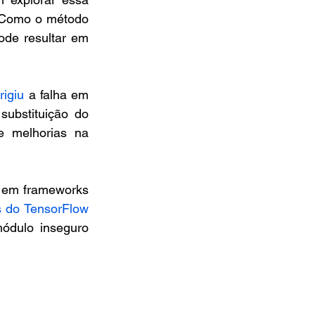
 "Como o método 
de resultar em 
rigiu
 a falha em 
substituição do 
formato pickle pelo formato JSON na comunicação de socket, além de melhorias na 
s em frameworks 
s do TensorFlow
ódulo inseguro 