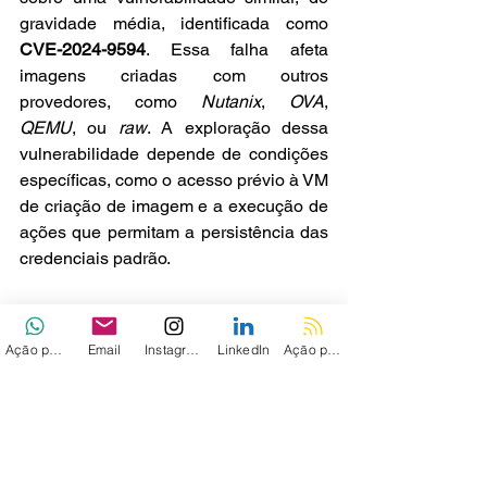
gravidade média, identificada como 
CVE-2024-9594
. Essa falha afeta 
imagens criadas com outros 
provedores, como 
Nutanix
, 
OVA
, 
QEMU
, ou 
raw
. A exploração dessa 
vulnerabilidade depende de condições 
específicas, como o acesso prévio à VM 
de criação de imagem e a execução de 
ações que permitam a persistência das 
credenciais padrão.
As recomendações de correção e 
mitigação para essa falha são as 
Ação personalizada
Email
Instagram
LinkedIn
Ação personalizada 2
mesmas aplicadas ao CVE-2024-9486.