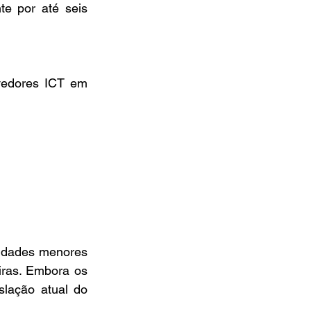
e por até seis 
vedores ICT em 
tidades menores 
ras. Embora os 
lação atual do 