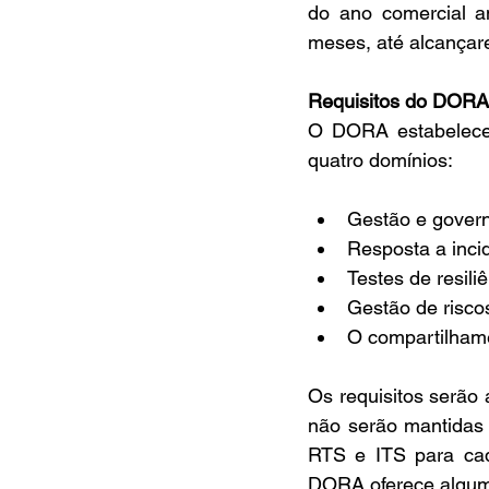
do ano comercial an
meses, até alcançar
Requisitos do DORA
O DORA estabelece r
quatro domínios:
Gestão e govern
Resposta a incid
Testes de resiliê
Gestão de riscos
O compartilhame
Os requisitos serão 
não serão mantidas 
RTS e ITS para cad
DORA oferece alguma