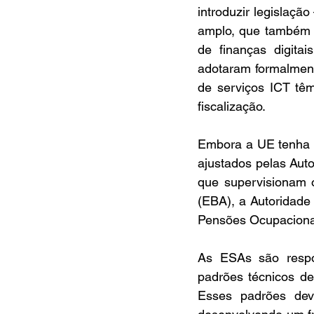
introduzir legislaçã
amplo, que também in
de finanças digit
adotaram formalmen
de serviços ICT têm
fiscalização.
Embora a UE tenha o
ajustados pelas Aut
que supervisionam o
(EBA), a Autoridade
Pensões Ocupaciona
As ESAs são respon
padrões técnicos de
Esses padrões dev