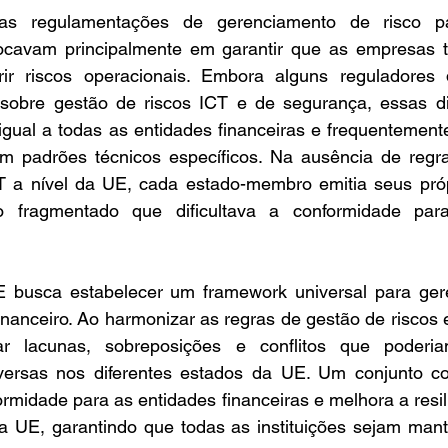
 regulamentações de gerenciamento de risco para
ocavam principalmente em garantir que as empresas ti
brir riscos operacionais. Embora alguns reguladore
s sobre gestão de riscos ICT e de segurança, essas dir
igual a todas as entidades financeiras e frequentement
sem padrões técnicos específicos. Na ausência de regra
T a nível da UE, cada estado-membro emitia seus própri
o fragmentado que dificultava a conformidade para
usca estabelecer um framework universal para geren
financeiro. Ao harmonizar as regras de gestão de riscos 
r lacunas, sobreposições e conflitos que poderiam
versas nos diferentes estados da UE. Um conjunto co
formidade para as entidades financeiras e melhora a resil
da UE, garantindo que todas as instituições sejam man