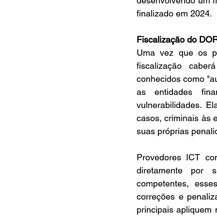
desenvolvendo um fr
finalizado em 2024.
Fiscalização do DO
Uma vez que os pa
fiscalização cabe
conhecidos como "au
as entidades fin
vulnerabilidades. E
casos, criminais às
suas próprias penali
Provedores ICT con
diretamente por s
competentes, esses
correções e penali
principais apliquem