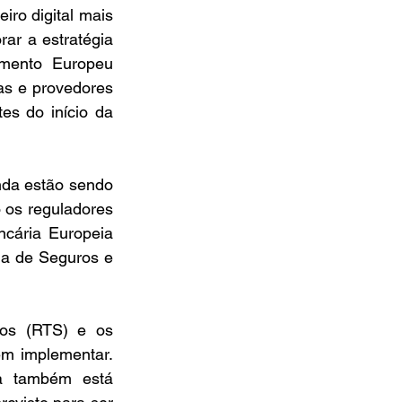
ro digital mais 
ar a estratégia 
mento Europeu 
s e provedores 
s do início da 
da estão sendo 
os reguladores 
cária Europeia 
ia de Seguros e 
os (RTS) e os 
m implementar. 
a também está 