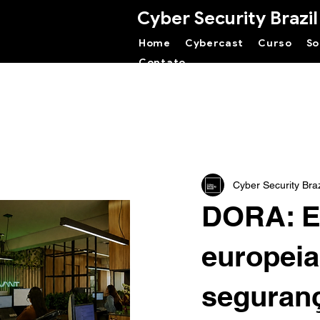
Cyber Security Brazil
Home
Cybercast
Curso
So
Contato
Cyber Security Braz
DORA: E
europeia
seguranç