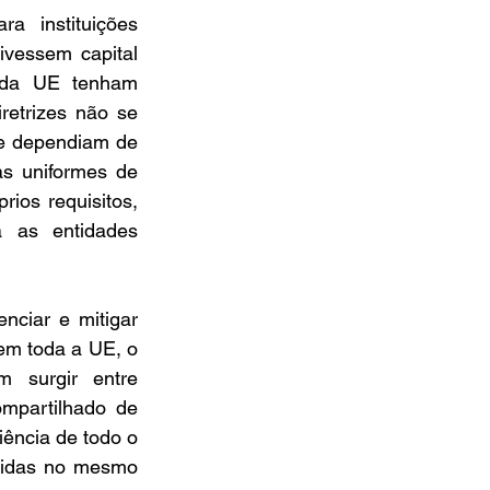
 instituições 
vessem capital 
s da UE tenham 
etrizes não se 
e dependiam de 
s uniformes de 
os requisitos, 
 as entidades 
ciar e mitigar 
em toda a UE, o 
 surgir entre 
mpartilhado de 
iência de todo o 
tidas no mesmo 