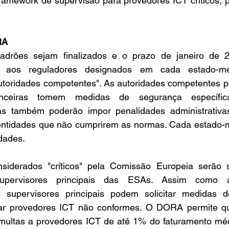
amework de supervisão para provedores ICT críticos, pr
RA
drões sejam finalizados e o prazo de janeiro de 2
rá aos reguladores designados em cada estado-m
toridades competentes". As autoridades competentes po
anceiras tomem medidas de segurança específica
las também poderão impor penalidades administrativa
 entidades que não cumprirem as normas. Cada estado-m
dades.
siderados "críticos" pela Comissão Europeia serão s
upervisores principais das ESAs. Assim como as
 supervisores principais podem solicitar medidas d
zar provedores ICT não conformes. O DORA permite qu
 multas a provedores ICT de até 1% do faturamento médi