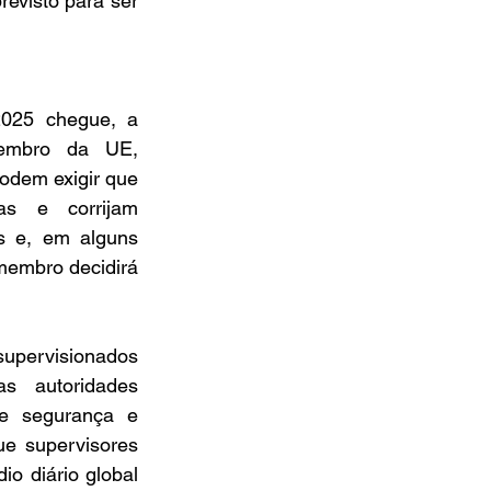
evisto para ser 
025 chegue, a 
embro da UE, 
dem exigir que 
s e corrijam 
s e, em alguns 
embro decidirá 
upervisionados 
 autoridades 
e segurança e 
e supervisores 
o diário global 