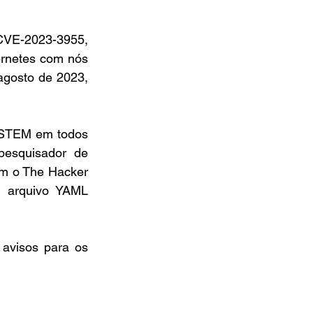
VE-2023-3955, 
rnetes com nós 
gosto de 2023, 
YSTEM em todos 
esquisador de 
m o The Hacker 
m arquivo YAML 
avisos para os 