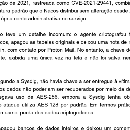
ação de 2021, rastreada como CVE-2021-29441, combi
tura padrão que o Nacos distribui sem alteração desde 
ópria conta administrativa no serviço.
o teve um detalhe incomum: o agente criptografou t
os, apagou as tabelas originais e deixou uma nota de r
, com contato por Proton Mail. No entanto, a chave de c
te, exibida uma única vez na tela e não foi salva ne
segundo a Sysdig, não havia chave a ser entregue à víti
 os dados não poderiam ser recuperados por meio da des
legava uso de AES-256, embora a Sysdig tenha ob
 ataque utiliza AES-128 por padrão. Em termos prático
o mesmo: perda dos dados criptografados.
agou bancos de dados inteiros e deixou um comentár