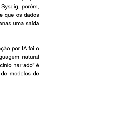
 Sysdig, porém, 
e que os dados 
penas uma saída 
o por IA foi o 
guagem natural 
ínio narrado” é 
de modelos de 