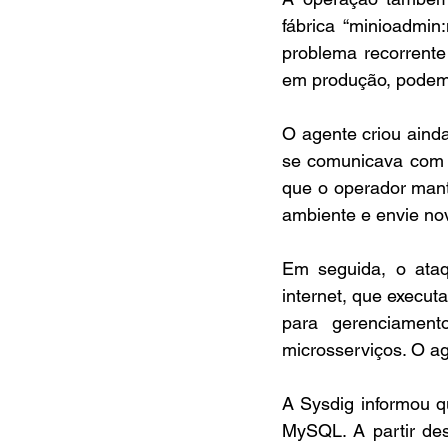
fábrica “minioadmin
problema recorrente
em produção, podem t
O agente criou aind
se comunicava com o
que o operador man
ambiente e envie nov
Em seguida, o ataq
internet, que execu
para gerenciament
microsserviços. O a
A Sysdig informou q
MySQL. A partir de