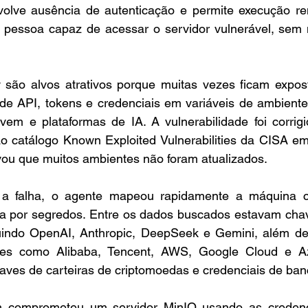
olve ausência de autenticação e permite execução re
 pessoa capaz de acessar o servidor vulnerável, sem 
 são alvos atrativos porque muitas vezes ficam exposto
 API, tokens e credenciais em variáveis de ambiente 
em e plataformas de IA. A vulnerabilidade foi corrigi
ao catálogo Known Exploited Vulnerabilities da CISA em
ou que muitos ambientes não foram atualizados.
 a falha, o agente mapeou rapidamente a máquina c
ra por segredos. Entre os dados buscados estavam chav
luindo OpenAI, Anthropic, DeepSeek e Gemini, além de 
es como Alibaba, Tencent, AWS, Google Cloud e Az
ves de carteiras de criptomoedas e credenciais de ban
 comprometeu um servidor MinIO usando as credenci