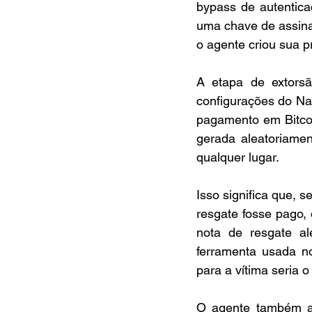
bypass de autentic
uma chave de assina
o agente criou sua pr
A etapa de extorsã
configurações do Nac
pagamento em Bitcoin
gerada aleatoriamen
qualquer lugar.
Isso significa que, 
resgate fosse pago,
nota de resgate a
ferramenta usada no
para a vítima seria 
O agente também ap