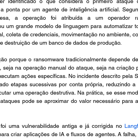
er identificado o que considera o primeiro ataque 
a ponta por um agente de inteligência artificial. Segu
esa, a operação foi atribuída a um operador ra
um grande modelo de linguagem para automatizar tod
ial, coleta de credenciais, movimentação no ambiente, 
s e destruição de um banco de dados de produção.
ão porque o ransomware tradicionalmente depende de 
 seja na operação manual do ataque, seja na criação pr
ecutam ações específicas. No incidente descrito pela S
ado etapas sucessivas por conta própria, reduzindo a b
utar uma operação destrutiva. Na prática, se esse model
 ataques pode se aproximar do valor necessário para al
foi uma vulnerabilidade antiga e já corrigida no
 Lang
ra criar aplicações de IA e fluxos de agentes. A falha,