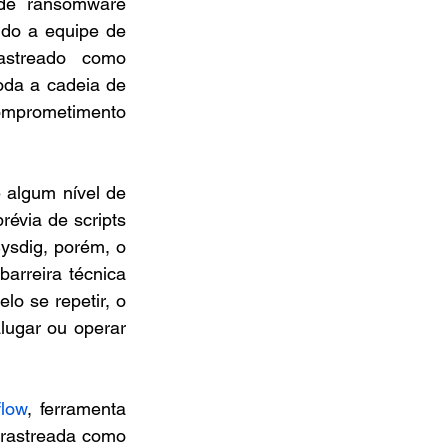
de ransomware 
ndo a equipe de 
streado como 
a a cadeia de 
comprometimento 
algum nível de 
évia de scripts 
ysdig, porém, o 
arreira técnica 
o se repetir, o 
ugar ou operar 
flow
, ferramenta 
 rastreada como 