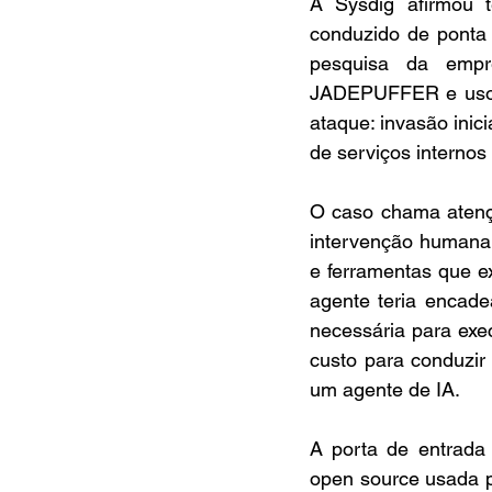
A Sysdig afirmou t
conduzido de ponta 
pesquisa da empr
JADEPUFFER e usou 
ataque: invasão inic
de serviços interno
O caso chama atenç
intervenção humana,
e ferramentas que ex
agente teria encade
necessária para exec
custo para conduzir
um agente de IA.
A porta de entrada 
open source usada pa