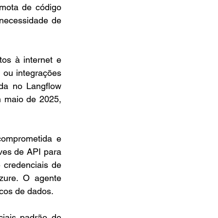
mota de código 
necessidade de 
s à internet e 
ou integrações 
da no Langflow 
 maio de 2025, 
omprometida e 
es de API para 
credenciais de 
ure. O agente 
cos de dados.
ais padrão de 