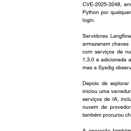
CVE-2025-3248, env
Python por qualquer
login.
Servidores Langflow
armazenam chaves de
com serviços de nuv
1.3.0 e adicionada 
mas a Sysdig observ
Depois de explorar
iniciou uma varredu
serviços de IA, inc
nuvem de provedor
também procurou cha
A operação também