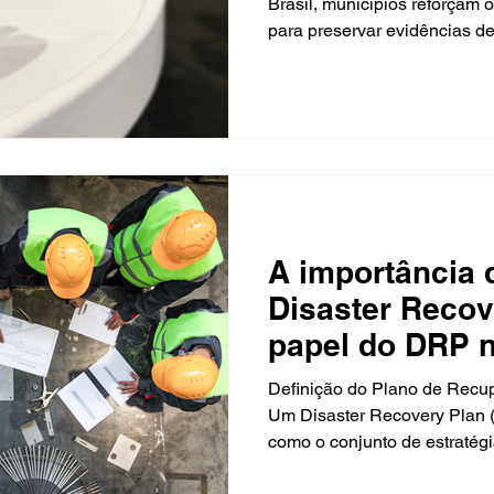
no país
Brasil, municípios reforçam 
para preservar evidências d
intensificar a proteção das v
contra a mulher tem levado o
integrar câmeras corporais à
vítimas e responsabilização 
necessidade se torna ainda 
interior, onde se concentram
A importância 
Disaster Recov
papel do DRP n
dos negócios
Definição do Plano de Recu
Um Disaster Recovery Plan 
como o conjunto de estratégia