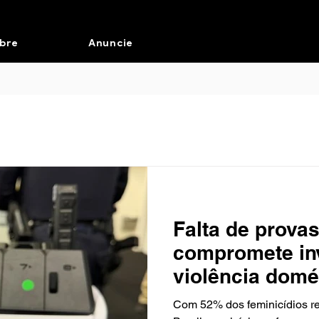
bre
Anuncie
Falta de prova
compromete in
violência domé
impulsiona us
Com 52% dos feminicídios reg