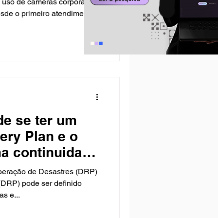
o uso de câmeras corporais
esde o primeiro atendimento e
ítimas O avanço da violência
s municípios brasileiros a
s políticas de proteção das
dos criminosos. A
mais evidente em cidades do
 52% dos feminicíd
de se ter um
ery Plan e o
a continuidade
peração de Desastres (DRP)
(DRP) pode ser definido
s e...