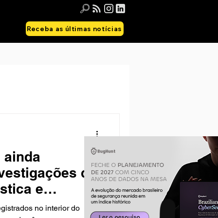
Receba as últimas notícias
s ainda
vestigações de
stica e
o de bodycams
istrados no interior do