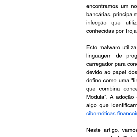
encontramos um nov
bancárias, principal
infecção que utili
conhecidas por Troja
Este malware utiliza
linguagem de prog
carregador para conc
devido ao papel dos
define como uma "li
que combina conce
Modula". A adoção d
algo que identific
cibernéticas finance
Neste artigo, vamo