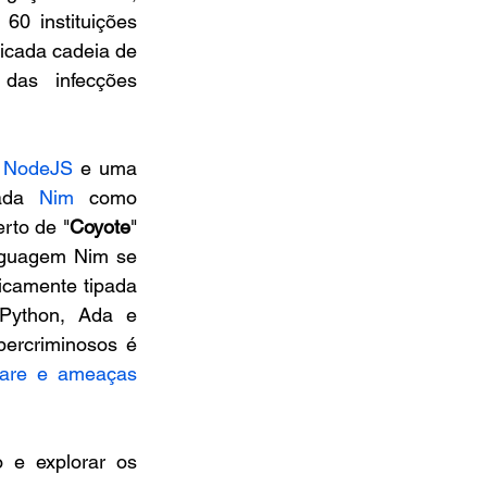
 instituições 
icada cadeia de 
das infecções 
 
NodeJS
 e uma 
ada 
Nim
 como 
rto de "
Coyote
" 
nguagem Nim se 
camente tipada 
Python, Ada e 
ercriminosos é 
are e ameaças 
 e explorar os 