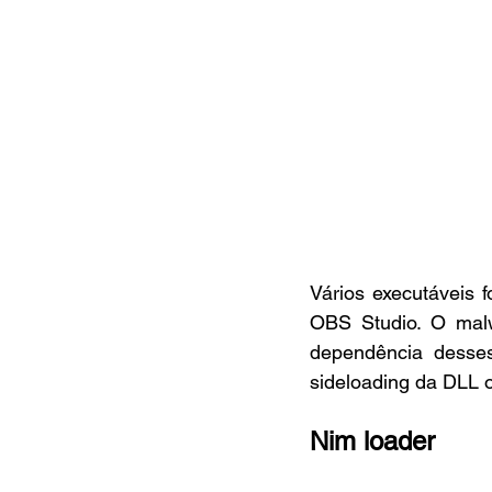
Vários executáveis 
OBS Studio. O malw
dependência desses
sideloading da DLL oc
Nim loader