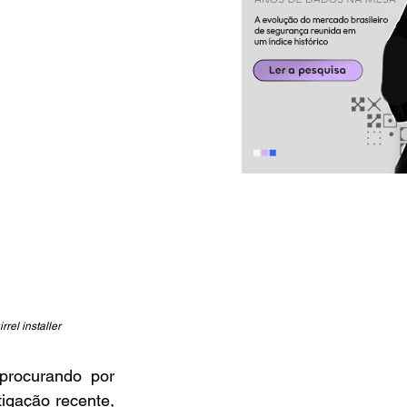
rel installer
rocurando por 
tigação recente, 