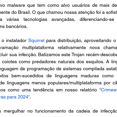
o malware que tem como alvo usuários de mais de 60
mente do Brasil. O que chamou nossa atenção foi a sofist
za várias tecnologias avançadas, diferenciando-se 
ns bancários.
 o instalador 
Squirrel
 para distribuição, aproveitando o
ramação multiplataforma relativamente nova cham
luir sua infecção. Batizamos este Trojan recém-descobe
 coiotes como predadores naturais dos esquilos. A li
nguagem de programação de sistemas compilada estati
itos bem-sucedidos de linguagens maduras como 
e linguagens menos populares/multiplataforma por cib
amos como uma tendência em nosso relatório 
"Crimew
iras para 2024"
.
s mergulhar no funcionamento da cadeia de infecção