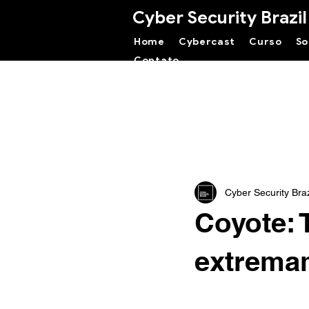
Cyber Security Brazil
Home
Cybercast
Curso
So
Contato
Cyber Security Braz
Coyote: 
extremam