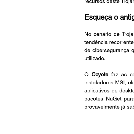
recursos deste Troja
Esqueça o anti
No cenário de Troja
tendência recorrent
de cibersegurança q
utilizado.
O 
Coyote
 faz as c
instaladores MSI, el
aplicativos de deskt
pacotes NuGet para 
provavelmente já sab