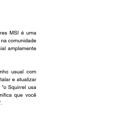
ores MSI é uma 
 na comunidade 
ial amplamente 
nho usual com 
lar e atualizar 
"o Squirrel usa 
ifica que você 
.