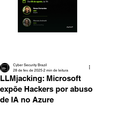
Cyber Security Brazil
28 de fev. de 2025
2 min de leitura
LLMjacking: Microsoft
expõe Hackers por abuso
de IA no Azure