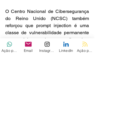
O Centro Nacional de Cibersegurança 
do Reino Unido (NCSC) também 
reforçou que prompt injection é uma 
classe de vulnerabilidade permanente 
nos modelos atuais e que não existe 
solução definitiva. Para o NCSC, a 
Ação personalizada
Email
Instagram
LinkedIn
Ação personalizada 2
mitigação deve depender de proteções 
determinísticas externas ao modelo e 
não apenas tentativas de impedir que 
conteúdo malicioso chegue ao LLM.
Via - 
THN