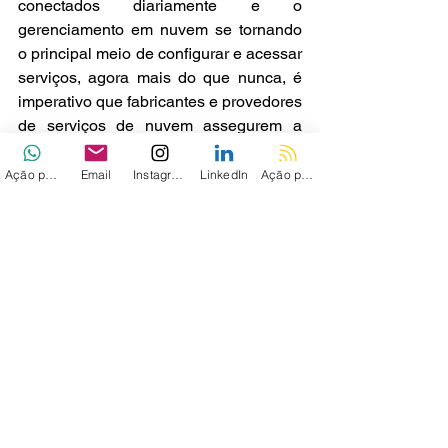
conectados diariamente e o 
gerenciamento em nuvem se tornando 
o principal meio de configurar e acessar 
serviços, agora mais do que nunca, é 
imperativo que fabricantes e provedores 
de serviços de nuvem assegurem a 
segurança desses dispositivos e 
conexões," disse Katz. "Os resultados 
Ação personalizada
Email
Instagram
LinkedIn
Ação personalizada 2
negativos podem afetar fontes de 
alimentação conectadas, roteadores 
comerciais, sistemas de automação 
residencial e muito mais que estão 
ligados à nuvem OvrC."
Essa revelação ocorre enquanto a 
Nozomi Networks 
detalha
 três falhas de 
segurança que impactam o EmbedThis 
GoAhead
, um servidor web compacto 
usado em dispositivos embarcados e 