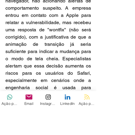
navegador, não acionando alertas de 
comportamento suspeito. A empresa 
entrou em contato com a Apple para 
relatar a vulnerabilidade, mas recebeu 
uma resposta de "wontfix" (não será 
corrigido), com a justificativa de que a 
animação de transição já seria 
suficiente para indicar a mudança para 
o modo de tela cheia. Especialistas 
alertam que essa decisão aumenta os 
riscos para os usuários do Safari, 
especialmente em cenários onde a 
engenharia social é usada para 
distribuir links maliciosos.
Ação personalizada
Email
Instagram
LinkedIn
Ação personalizada 2
A crescente utilização de ataques BitM 
em tela cheia, observada pela SquareX, 
reforça a necessidade de maior 
conscientização dos usuários sobre os 