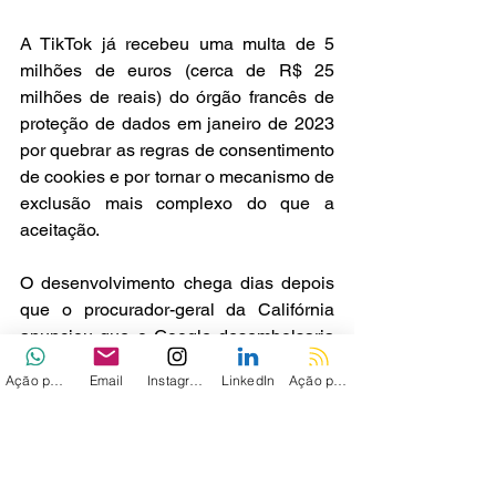
A TikTok já recebeu uma multa de 5 
milhões de euros (cerca de R$ 25 
milhões de reais) do órgão francês de 
proteção de dados em janeiro de 2023 
por quebrar as regras de consentimento 
de cookies e por tornar o mecanismo de 
exclusão mais complexo do que a 
aceitação.
O desenvolvimento chega dias depois 
que o procurador-geral da Califórnia 
anunciou que o Google desembolsaria 
US$ 93 milhões para resolver um 
Ação personalizada
Email
Instagram
LinkedIn
Ação personalizada 2
processo de privacidade alegando que 
violou as leis de proteção ao 
consumidor do estado dos EUA ao 
coletar dados de localização dos 
usuários para perfis de consumidores e 