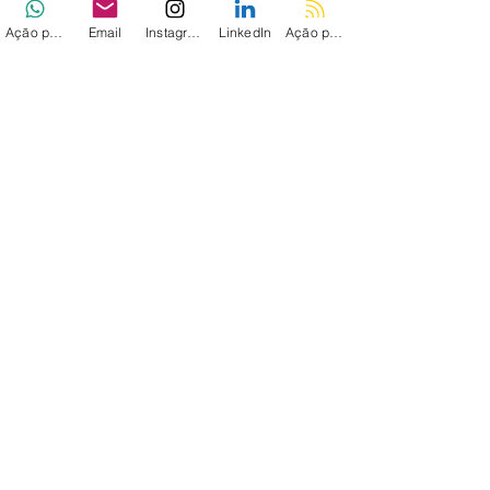
Ação personalizada
Email
Instagram
LinkedIn
Ação personalizada 2
Ver tudo
Posts recentes