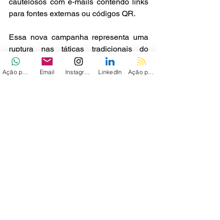
cautelosos com e-mails contendo links 
para fontes externas ou códigos QR.
Essa nova campanha representa uma 
ruptura nas táticas tradicionais do 
grupo, destacando sua resiliência em 
continuar as campanhas de spear-
Ação personalizada
Email
Instagram
LinkedIn
Ação personalizada 2
phishing para acessar informações 
sensíveis, mesmo diante de operações 
degradadas.
Via - 
THN
Ver tudo
Posts recentes