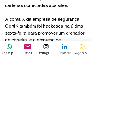
carteiras conectadas aos sites.
A conta X da empresa de segurança 
CertiK também foi hackeada na última 
sexta-feira para promover um drenador 
de carteira, e a empresa de 
cibersegurança Mandiant também foi 
Ação personalizada
Email
Instagram
LinkedIn
Ação personalizada 2
invadida na quarta-feira, mesmo tendo 
a autenticação de dois fatores ativada.
Além das invasões de contas, hackers 
também têm utilizado a plataforma de 
publicidade do X para criar uma 
corrente aparentemente interminável 
de anúncios maliciosos, promovendo 
golpes de criptomoedas e sites que 
empurram drenadores de carteira.