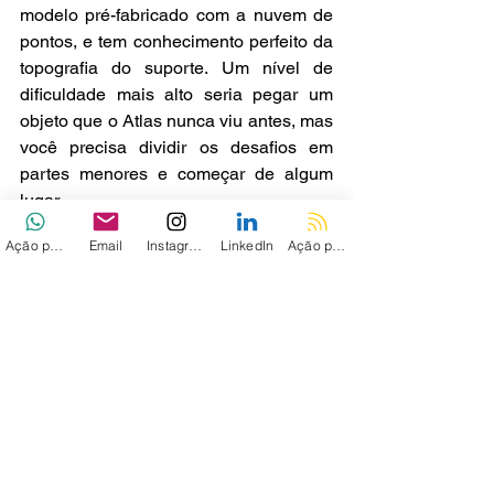
modelo pré-fabricado com a nuvem de 
pontos, e tem conhecimento perfeito da 
topografia do suporte. Um nível de 
dificuldade mais alto seria pegar um 
objeto que o Atlas nunca viu antes, mas 
você precisa dividir os desafios em 
partes menores e começar de algum 
lugar.
Ação personalizada
Email
Instagram
LinkedIn
Ação personalizada 2
Quando o Atlas pega um suporte, ele 
precisa andar em torno de um palete 
e, como sempre, o robô brilha quando 
se trata de movimento bípede. A 
maneira mais simples de se locomover 
pelo palete seria um conjunto de 
caminhos lineares de caminhada com 
pivôs intermediários. O planejamento 
de caminho do Atlas é muito mais 
complicado, porém, e envolve 