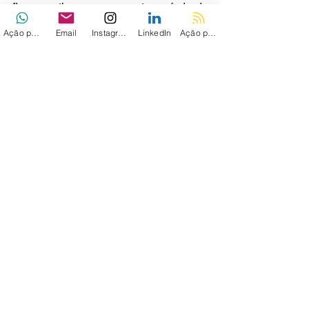
ficaram ativos por um curto período de 
tempo, e parecem ter sido removidos ou 
Ação personalizada
Email
Instagram
LinkedIn
Ação personalizada 2
excluídos pelos próprios criadores", 
afirmou a Phylum.
Via - 
THN
Ver tudo
Posts recentes