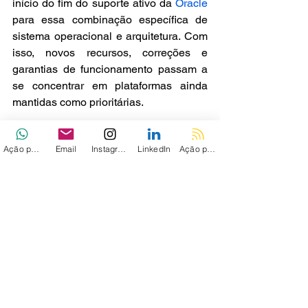
início do fim do suporte ativo da 
Oracle 
para essa combinação específica de 
sistema operacional e arquitetura. Com 
isso, novos recursos, correções e 
garantias de funcionamento passam a 
se concentrar em plataformas ainda 
mantidas como prioritárias.
Para empresas, a recomendação é 
Ação personalizada
Email
Instagram
LinkedIn
Ação personalizada 2
mapear estações de desenvolvimento, 
pipelines de build e ambientes de teste 
que ainda dependem de macOS/x64. 
Caso esses ambientes executem Java 
em produção de software, será 
importante avaliar migração para Apple 
Silicon, Linux ou versões LTS 
compatíveis, evitando que builds futuros 
fiquem presos a uma plataforma sem 
garantia de manutenção.