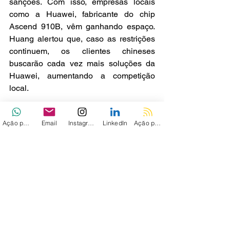
sanções. Com isso, empresas locais 
como a Huawei, fabricante do chip 
Ascend 910B, vêm ganhando espaço. 
Huang alertou que, caso as restrições 
continuem, os clientes chineses 
buscarão cada vez mais soluções da 
Huawei, aumentando a competição 
local.
Via - 
Reuters
Ação personalizada
Email
Instagram
LinkedIn
Ação personalizada 2
Ver tudo
Posts recentes