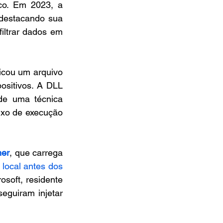
co. Em 2023, a 
destacando sua 
ltrar dados em 
icou um arquivo 
ositivos. A DLL 
e uma técnica 
uxo de execução 
er
, que carrega 
 local antes dos 
soft, residente 
guiram injetar 