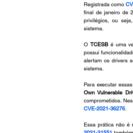
Registrada como 
CV
final de janeiro de 
privilégios, ou sej
sistema.
O 
TCESB
 é uma ve
possui funcionalidad
alertam os drivers 
sistema.
Para executar essas
Own Vulnerable Dri
comprometidos. Nesse
CVE-2021-36276
.
Essa prática não é n
2021-21551
 também 