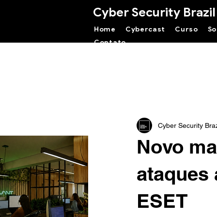
Cyber Security Brazil
Home
Cybercast
Curso
So
Contato
Cyber Security Braz
Novo ma
ataques 
ESET