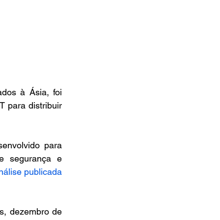
os à Ásia, foi 
para distribuir 
nvolvido para 
e segurança e 
lise publicada 
s, dezembro de 