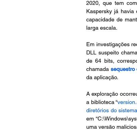
2020, que tem como 
Kaspersky já havia 
capacidade de mante
larga escala.
Em investigações rec
DLL suspeito chamado
de 64 bits, corres
chamada 
sequestro
da aplicação.
A exploração ocorre
a biblioteca “
version.
diretórios do sistem
em “C:\Windows\sys
uma versão maliciosa