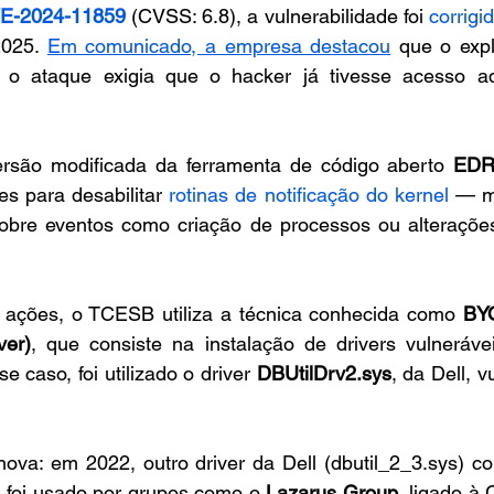
E-2024-11859
 (CVSS: 6.8), a vulnerabilidade foi 
corrigi
2025. 
Em comunicado, a empresa destacou
 que o expl
a, o ataque exigia que o hacker já tivesse acesso adm
rsão modificada da ferramenta de código aberto 
EDR
es para desabilitar 
rotinas de notificação do kernel
 — m
sobre eventos como criação de processos ou alterações 
 ações, o TCESB utiliza a técnica conhecida como 
BYO
ver)
, que consiste na instalação de drivers vulneráve
 caso, foi utilizado o driver 
DBUtilDrv2.sys
ova: em 2022, outro driver da Dell (dbutil_2_3.sys) c
foi usado por grupos como o 
Lazarus Group
, ligado à 