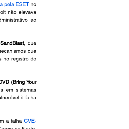
da pela ESET
 no 
oit não elevava 
inistrativo ao 
SandBlast
, que 
ecanismos que 
no registro do 
VD (Bring Your 
is em sistemas 
, da Dell, vulnerável à falha 
om a falha 
CVE-
Coreia do Norte, 