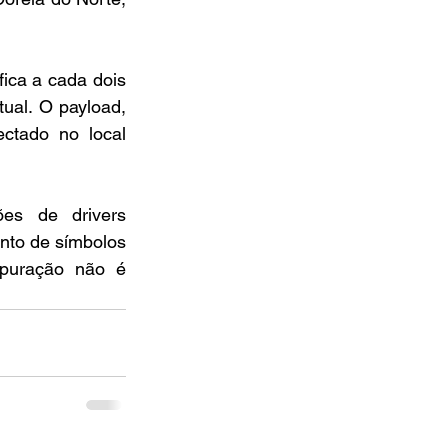
ica a cada dois 
al. O payload, 
ctado no local 
es de drivers 
to de símbolos 
puração não é 