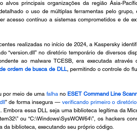
alvos principais organizações da região Ásia-Pacífi
detalhado o uso de múltiplas ferramentas pelo grupo, 
r acesso contínuo a sistemas comprometidos e de exfi
entes realizadas no início de 2024, a Kaspersky identif
 “version.dll” no diretório temporário de diversos disp
pondente ao malware TCESB, era executada através d
 de ordem de busca de DLL
, permitindo o controle do fl
u por meio de uma 
falha
 no 
ESET Command Line Scann
dll
” de forma insegura — 
verificando primeiro o diretório
a
. Embora essa DLL seja uma biblioteca legítima da Micro
tem32\” ou “C:\Windows\SysWOW64\”, os hackers conse
 da biblioteca, executando seu próprio código.