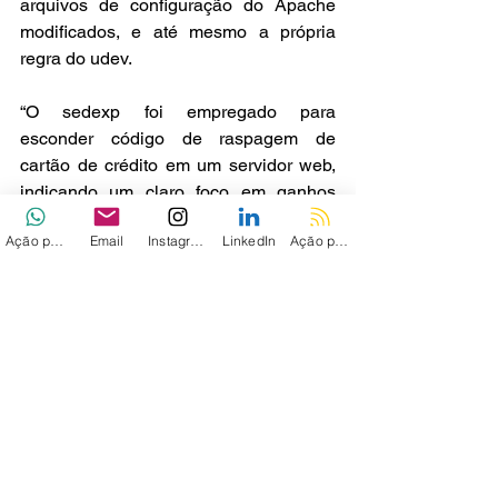
arquivos de configuração do Apache 
modificados, e até mesmo a própria 
regra do udev.
“O sedexp foi empregado para 
esconder código de raspagem de 
cartão de crédito em um servidor web, 
indicando um claro foco em ganhos 
financeiros”, afirmaram os 
Ação personalizada
Email
Instagram
LinkedIn
Ação personalizada 2
pesquisadores. “A descoberta do 
sedexp demonstra a sofisticação 
crescente de agentes de ameaças 
motivados financeiramente, indo além 
do uso de ransomware.”
Via - 
THN