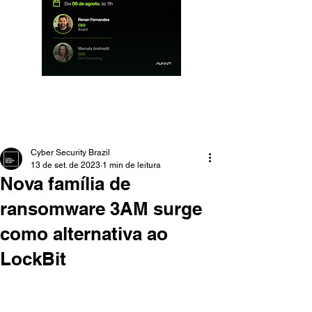
Cyber Security Brazil
13 de set. de 2023
1 min de leitura
Nova família de
ransomware 3AM surge
como alternativa ao
LockBit