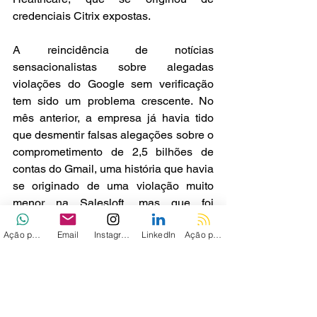
credenciais Citrix expostas.
A reincidência de notícias 
sensacionalistas sobre alegadas 
violações do Google sem verificação 
tem sido um problema crescente. No 
mês anterior, a empresa já havia tido 
que desmentir falsas alegações sobre o 
comprometimento de 2,5 bilhões de 
contas do Gmail, uma história que havia 
se originado de uma violação muito 
menor na Salesloft, mas que foi 
exagerada pela mídia. Usuários 
Ação personalizada
Email
Instagram
LinkedIn
Ação personalizada 2
preocupados podem verificar se suas 
credenciais fazem parte da coleção 
Synthient 
acessando o HIBP,
 realizando 
uma varredura antivírus e alterando 
imediatamente todas as senhas 