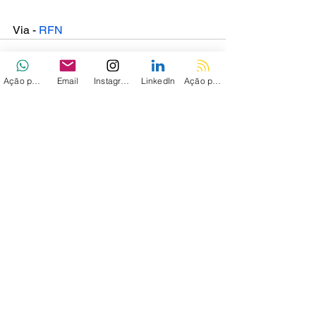
Via - 
RFN
Ação personalizada
Email
Instagram
LinkedIn
Ação personalizada 2
Ver tudo
Posts recentes