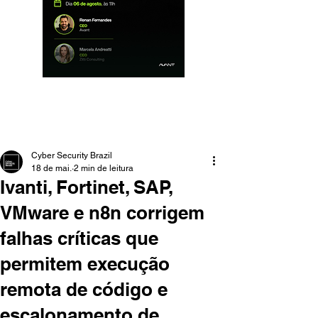
Cyber Security Brazil
18 de mai.
2 min de leitura
Ivanti, Fortinet, SAP,
VMware e n8n corrigem
falhas críticas que
permitem execução
remota de código e
escalonamento de