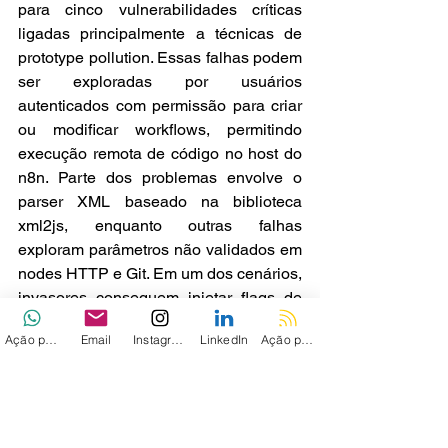
para cinco vulnerabilidades críticas 
ligadas principalmente a técnicas de 
prototype pollution. Essas falhas podem 
ser exploradas por usuários 
autenticados com permissão para criar 
ou modificar workflows, permitindo 
execução remota de código no host do 
n8n. Parte dos problemas envolve o 
parser XML baseado na biblioteca 
xml2js, enquanto outras falhas 
exploram parâmetros não validados em 
nodes HTTP e Git. Em um dos cenários, 
invasores conseguem injetar flags de 
linha de comando para leitura arbitrária 
Ação personalizada
Email
Instagram
LinkedIn
Ação personalizada 2
de arquivos do servidor e 
comprometimento total do ambiente.
Além dessas correções, diversos outros 
fabricantes divulgaram atualizações de 