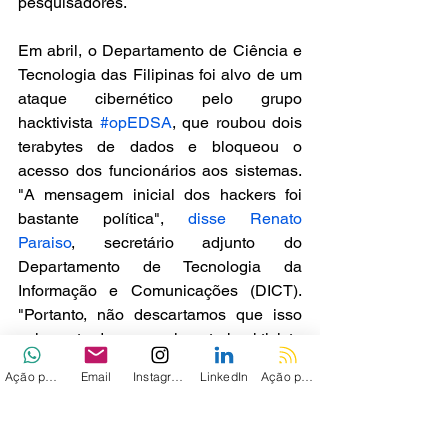
pesquisadores.
Em abril, o Departamento de Ciência e 
Tecnologia das Filipinas foi alvo de um 
ataque cibernético pelo grupo 
hacktivista 
#opEDSA
, que roubou dois 
terabytes de dados e bloqueou o 
acesso dos funcionários aos sistemas. 
"A mensagem inicial dos hackers foi 
bastante política", 
disse Renato 
Paraiso
, secretário adjunto do 
Departamento de Tecnologia da 
Informação e Comunicações (DICT). 
"Portanto, não descartamos que isso 
seja parte de um movimento hacktivista 
ou algo mais nefasto."
Ação personalizada
Email
Instagram
LinkedIn
Ação personalizada 2
Via - 
The Record