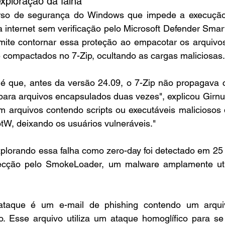
xploração da falha
so de segurança do Windows que impede a execução 
 internet sem verificação pelo Microsoft Defender Smart
te contornar essa proteção ao empacotar os arquivos
 compactados no 7-Zip, ocultando as cargas maliciosas.
 é que, antes da versão 24.09, o 7-Zip não propagava c
ra arquivos encapsulados duas vezes", explicou Girnus.
m arquivos contendo scripts ou executáveis maliciosos
tW, deixando os usuários vulneráveis."
xplorando essa falha como zero-day foi detectado em 25
fecção pelo SmokeLoader, um malware amplamente util
 ataque é um e-mail de phishing contendo um arqui
o. Esse arquivo utiliza um ataque homoglífico para se