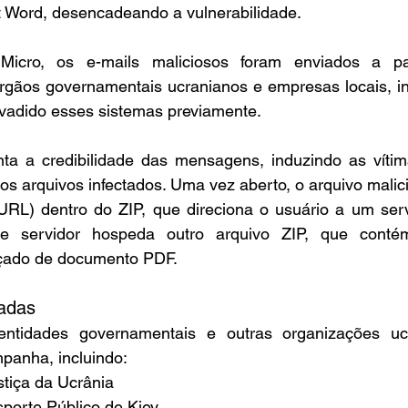
 Word, desencadeando a vulnerabilidade.
icro, os e-mails maliciosos foram enviados a par
gãos governamentais ucranianos e empresas locais, in
nvadido esses sistemas previamente.
 a credibilidade das mensagens, induzindo as vítima
os arquivos infectados. Uma vez aberto, o arquivo malic
.URL) dentro do ZIP, que direciona o usuário a um serv
se servidor hospeda outro arquivo ZIP, que contém
çado de documento PDF.
adas
ntidades governamentais e outras organizações ucr
panha, incluindo:
stiça da Ucrânia
sporte Público de Kiev