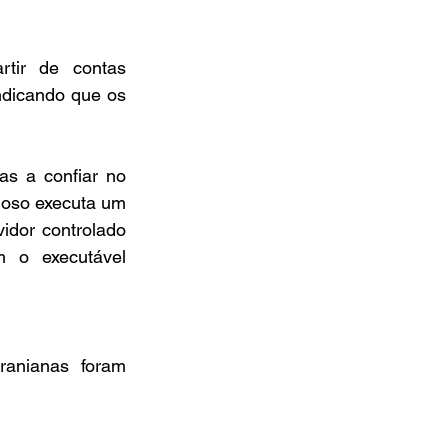
tir de contas 
dicando que os 
s a confiar no 
ioso executa um 
idor controlado 
 o executável 
anianas foram 