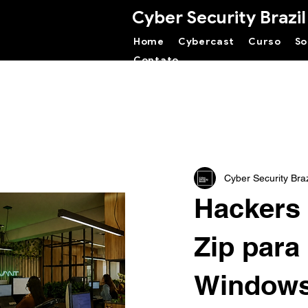
Cyber Security Brazil
Home
Cybercast
Curso
So
Contato
Cyber Security Braz
Hackers 
Zip para
Window