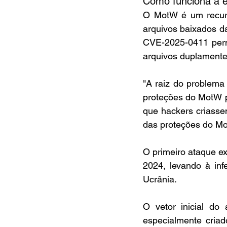
Como funciona a e
O MotW é um recur
arquivos baixados da
CVE-2025-0411 permi
arquivos duplamente
"A raiz do problema
proteções do MotW pa
que hackers criasse
das proteções do Mo
O primeiro ataque e
2024, levando à in
Ucrânia.
O vetor inicial do
especialmente criad