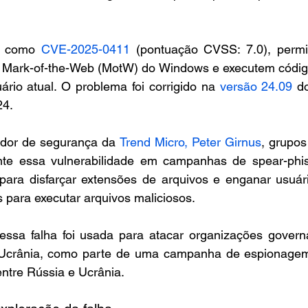
da como 
CVE-2025-0411
 (pontuação CVSS: 7.0), permi
 Mark-of-the-Web (MotW) do Windows e executem código 
uário atual. O problema foi corrigido na 
versão 24.09
 d
24.
dor de segurança da 
Trend Micro, Peter Girnus
, grupos
te essa vulnerabilidade em campanhas de spear-phishi
para disfarçar extensões de arquivos e enganar usuári
 para executar arquivos maliciosos.
essa falha foi usada para atacar organizações govern
Ucrânia, como parte de uma campanha de espionagem 
entre Rússia e Ucrânia.