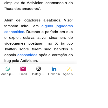
simplista da Activision, chamando-a de 
"hora dos amadores".
Além de jogadores aleatórios, Vizor 
também mirou em 
alguns
jogadores 
conhecidos
. Durante o período em que 
o exploit estava ativo, streamers de 
videogames postaram no X (antigo 
Twitter) sobre terem sido banidos e 
depois 
desbanidos
 após a correção do 
bug pela Activision.
A existência do bug foi revelada à 
Ação personalizada
Email
Instagram
LinkedIn
Ação personalizada 2
Activision quando 
Zebleer publicou 
detalhes
 do exploit no X. Vizor 
expressou satisfação com a correção 
do problema e com a reversão dos 
banimentos, dizendo que "teve sua 
diversão".