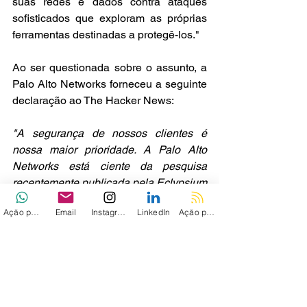
suas redes e dados contra ataques 
sofisticados que exploram as próprias 
ferramentas destinadas a protegê-los."
Ao ser questionada sobre o assunto, a 
Palo Alto Networks forneceu a seguinte 
declaração ao The Hacker News:
"A segurança de nossos clientes é 
nossa maior prioridade. A Palo Alto 
Networks está ciente da pesquisa 
recentemente publicada pela Eclypsium 
sobre potenciais vulnerabilidades que 
Ação personalizada
Email
Instagram
LinkedIn
Ação personalizada 2
afetam alguns de nossos produtos de 
Firewall de Próxima Geração.
A Equipe de Resposta a Incidentes de 
Segurança de Produto da Palo Alto 
Networks avaliou essas potenciais 