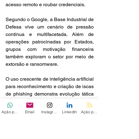
acesso remoto e roubar credenciais.
Segundo o Google, a Base Industrial de 
Defesa vive um cenário de pressão 
contínua e multifacetada. Além de 
operações patrocinadas por Estados, 
grupos com motivação financeira 
também exploram o setor por meio de 
extorsão e ransomware.
O uso crescente de inteligência artificial 
para reconhecimento e criação de iscas 
de phishing demonstra evolução tática 
significativa. A tendência de evitar 
detecção por ferramentas EDR, focando 
Ação personalizada
Email
Instagram
LinkedIn
Ação personalizada 2
em endpoints individuais e engenharia 
social altamente segmentada, também 
é destacada.