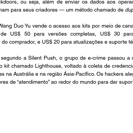
kdoors, ou seja, além de enviar os dados aos operad
am para seus criadores — um método chamado de 
dup
 Wang Duo Yu vende o acesso aos kits por meio de canai
 de US$ 50 para versões completas, US$ 30 para
ia do comprador, e US$ 20 para atualizações e suporte té
egundo a Silent Push, o grupo de e-crime passou a c
 kit chamado Lighthouse, voltado à coleta de credencia
ras na Austrália e na região Ásia-Pacífico. Os hackers a
res de “atendimento” ao redor do mundo para dar supor