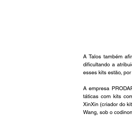
A Talos também afir
dificultando a atrib
esses kits estão, po
A empresa PRODA
táticas com kits c
XinXin (criador do 
Wang, sob o codin