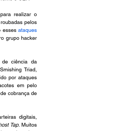
para realizar o 
 roubadas pelos 
o esses 
ataques
ro grupo hacker 
e ciência da 
ishing Triad, 
do por ataques 
cotes em pelo 
de cobrança de 
iras digitais, 
ost Tap
. Muitos 