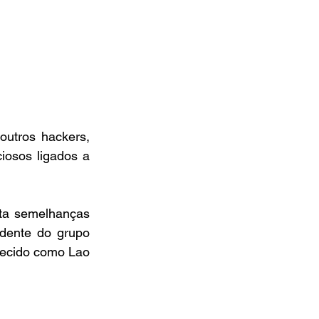
utros hackers, 
iosos ligados a 
ta semelhanças 
dente do grupo 
hecido como Lao 