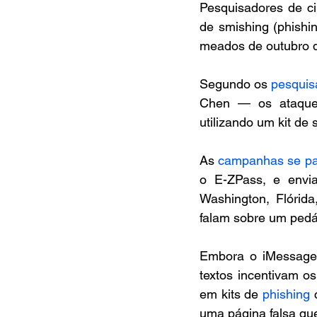
Pesquisadores de c
de smishing (phishi
meados de outubro de
Segundo os 
pesquis
Chen — os ataques
utilizando um kit de
As 
campanhas se pa
o E-ZPass, e env
Washington, Flórida
falam sobre um pedá
Embora o iMessage 
textos incentivam o
em kits de 
phishing
 
uma página falsa que