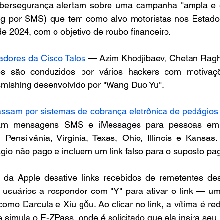
ibersegurança alertam sobre uma campanha "ampla e 
ng por SMS) que tem como alvo motoristas nos Estado
 2024, com o objetivo de roubo financeiro.
adores da Cisco Talos
 — Azim Khodjibaev, Chetan Ragh
 são conduzidos por vários hackers com motivações
 smishing desenvolvido por "Wang Duo Yu".
ssam por sistemas de cobrança eletrônica de pedágio
iam mensagens SMS e iMessages para pessoas em 
, Pensilvânia, Virgínia, Texas, Ohio, Illinois e Kansa
gio não pago e incluem um link falso para o suposto pa
da Apple desative links recebidos de remetentes des
s usuários a responder com "Y" para ativar o link — um
como Darcula e Xiū gǒu. Ao clicar no link, a vítima é red
 simula o E-ZPass, onde é solicitado que ela insira se