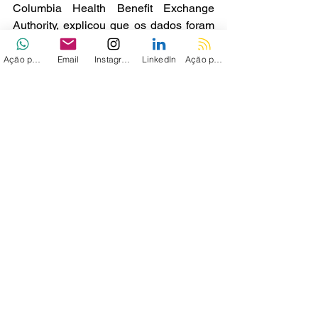
Columbia Health Benefit Exchange 
Authority, explicou que os dados foram 
expostos por meio de um servidor 
configurado incorretamente para 
Ação personalizada
Email
Instagram
LinkedIn
Ação personalizada 2
poderem ser acessados online.
Via - 
Bleeping Computer
Ver tudo
Posts recentes