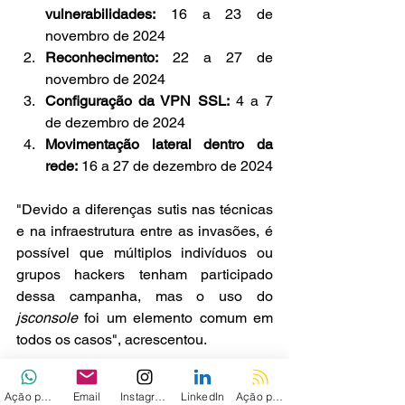
vulnerabilidades:
 16 a 23 de 
novembro de 2024
Reconhecimento:
 22 a 27 de 
novembro de 2024
Configuração da VPN SSL:
 4 a 7 
de dezembro de 2024
Movimentação lateral dentro da 
rede:
 16 a 27 de dezembro de 2024
"Devido a diferenças sutis nas técnicas 
e na infraestrutura entre as invasões, é 
possível que múltiplos indivíduos ou 
grupos hackers tenham participado 
dessa campanha, mas o uso do 
jsconsole
 foi um elemento comum em 
todos os casos", acrescentou.
A 
Arctic Wolf Labs
 notificou a Fortinet 
Ação personalizada
Email
Instagram
LinkedIn
Ação personalizada 2
sobre os ataques em 12 de dezembro e 