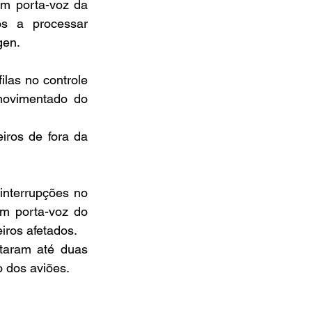
m porta-voz da 
os a processar 
gen.
las no controle 
movimentado do 
ros de fora da 
nterrupções no 
m porta-voz do 
iros afetados.
taram até duas 
 dos aviões.