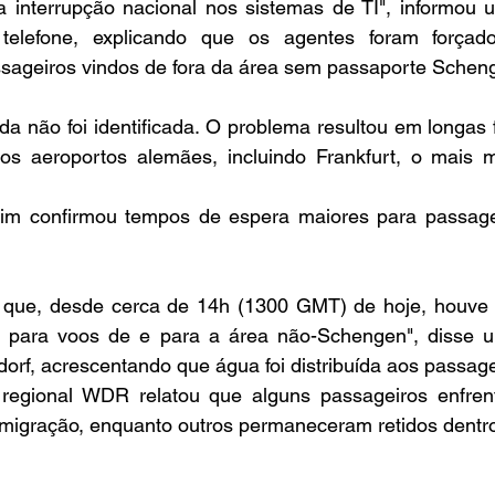
 interrupção nacional nos sistemas de TI", informou u
r telefone, explicando que os agentes foram forçad
ageiros vindos de fora da área sem passaporte Schen
da não foi identificada. O problema resultou em longas fi
ios aeroportos alemães, incluindo Frankfurt, o mais 
im confirmou tempos de espera maiores para passagei
que, desde cerca de 14h (1300 GMT) de hoje, houve i
ra para voos de e para a área não-Schengen", disse u
orf, acrescentando que água foi distribuída aos passage
 regional WDR relatou que alguns passageiros enfren
imigração, enquanto outros permaneceram retidos dentro