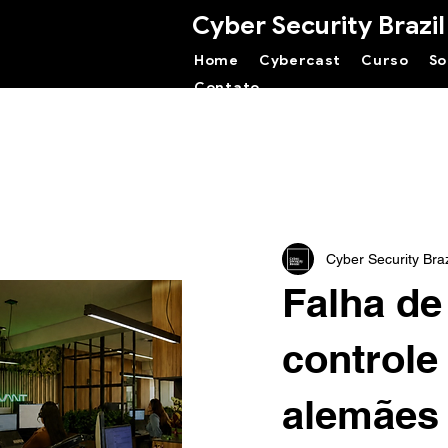
Cyber Security Brazil
Home
Cybercast
Curso
So
Contato
Cyber Security Braz
Falha de
controle
alemães