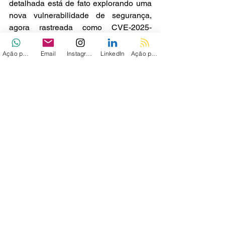
detalhada está de fato explorando uma 
nova vulnerabilidade de segurança, 
agora rastreada como CVE-2025-
31324. A empresa esclareceu que a 
falha, identificada durante a 
Ação personalizada
Email
Instagram
LinkedIn
Ação personalizada 2
investigação publicada em 22 de abril 
de 2025, foi inicialmente suspeita de 
ser um problema de inclusão de arquivo 
remoto (RFI), mas a SAP 
posteriormente confirmou tratar-se de 
uma vulnerabilidade de upload irrestrito 
de arquivos, permitindo que atacantes 
carreguem arquivos maliciosos 
diretamente no sistema sem 
autorização.
Via - 
THN